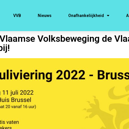
VVB
Nieuws
Onafhankeliijkheid
A
de Vlaamse Volksbeweging de Vl
ij!