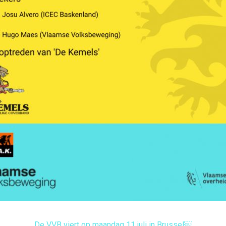
De VVB viert op maandag 11 juli in Brussel￼