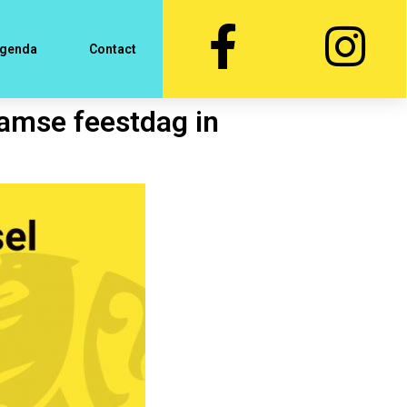
genda
Contact
aamse feestdag in