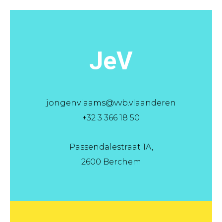
JeV
jongenvlaams@vvb.vlaanderen
+32 3 366 18 50
Passendalestraat 1A,
2600 Berchem