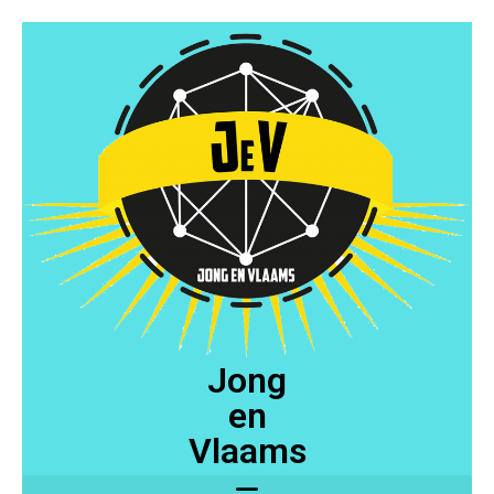
Jong
en
Vlaams