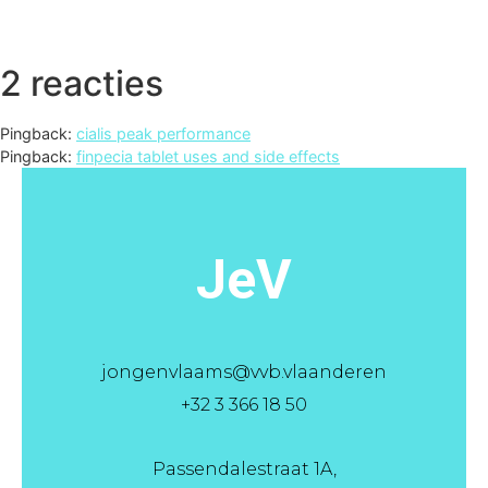
2 reacties
Pingback:
cialis peak performance
Pingback:
finpecia tablet uses and side effects
JeV
jongenvlaams@vvb.vlaanderen
+32 3 366 18 50
Passendalestraat 1A,