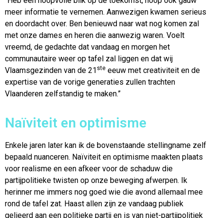
“Heb een hoopvolle blik op de toekomst, hoop ook gauw
meer informatie te vernemen. Aanwezigen kwamen serieus
en doordacht over. Ben benieuwd naar wat nog komen zal
met onze dames en heren die aanwezig waren. Voelt
vreemd, de gedachte dat vandaag en morgen het
communautaire weer op tafel zal liggen en dat wij
ste
Vlaamsgezinden van de 21
eeuw met creativiteit en de
expertise van de vorige generaties zullen trachten
Vlaanderen zelfstandig te maken.”
Naïviteit en optimisme
Enkele jaren later kan ik de bovenstaande stellingname zelf
bepaald nuanceren. Naïviteit en optimisme maakten plaats
voor realisme en een afkeer voor de schaduw die
partijpolitieke twisten op onze beweging afwerpen. Ik
herinner me immers nog goed wie die avond allemaal mee
rond de tafel zat. Haast allen zijn ze vandaag publiek
gelieerd aan een politieke partij en is van niet-partijpolitiek