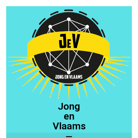
Jong
en
Vlaams