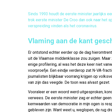
Sinds 1993 houdt de eerste minister jaarlijks e
trok eerste minister De Croo dan ook naar het sp
verspreiding vinden als het coronavirus.
Vlaming aan de kant gesc
Er ontstond echter eerder op de dag hieromtren
uit de Vlaamse middenklasse zou zuigen. Maar 
enige profilering, al was het deze keer niet va
voorproefje. Een eindje verderop zat N-VA-fracti
journalisten blijkbaar voorrang krijgen op volksve
van zijn das veegde. De toon was alvast gezet.
Vooraleer er een woord werd uitgesproken, kondi
verwees. De eerste minister zag er echter geen g
kernwaarden van democratie in mijn ogen is resp
gebleven zijn. Want weet u, weglopen, de rug dra