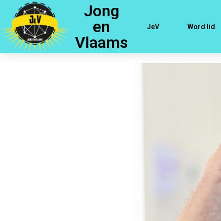
Jong
en
JeV
Word lid
Vlaams