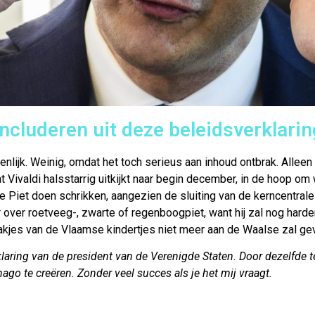
oncluderen uit deze beleidsverklarin
lijk. Weinig, omdat het toch serieus aan inhoud ontbrak. Alleen a
 Vivaldi halsstarrig uitkijkt naar begin december, in de hoop om
e Piet doen schrikken, aangezien de sluiting van de kerncentral
 over roetveeg-, zwarte of regenboogpiet, want hij zal nog har
 pakjes van de Vlaamse kindertjes niet meer aan de Waalse zal ge
rklaring van de president van de Verenigde Staten. Door dezelfde t
ago te creëren. Zonder veel succes als je het mij vraagt.