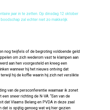
taire jaar in te zetten. Op dinsdag 12 oktober
e boodschap zal echter niet zo makkelijk
en nog twijfels of de begroting voldoende geld
rappelen om zich wederom vast te klampen aan
g werd aan hen voorgesteld en kreeg een
inken wanneer hij het nieuws ontving dat
wijl hij de koffie waarin hij zich net verslikte
iding van de persconferentie waarnaar ik zonet
t een sneer richting de N-VA: “Een van de
feit dat Vlaams Belang en PVDA in deze zaal
 dat is spijtig genoeg wat wij hier gezien