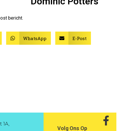
Dominic Potters
ost bericht.
WhatsApp
E-Post
 1A,
Volg Ons Op
a