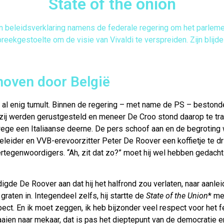
State of the onion
en beleidsverklaring namens de federale regering om het parlemen
reekgestoelte om de visie van Vivaldi te verspreiden. Zijn blijd
hoven door België
t al enig tumult. Binnen de regering – met name de PS – bestond
zij werden gerustgesteld en meneer De Croo stond daarop te t
nwege een Italiaanse deerne. De pers schoof aan en de begrotin
eleider en VVB-erevoorzitter Peter De Roover een koffietje te dr
rtegenwoordigers. “Ah, zit dat zo?” moet hij wel hebben gedacht ter
gde De Roover aan dat hij het halfrond zou verlaten, naar aanle
raten in. Integendeel zelfs, hij startte de
State of the Union
* me
ect. En ik moet zeggen, ik heb bijzonder veel respect voor het 
aien naar mekaar, dat is pas het dieptepunt van de democratie en