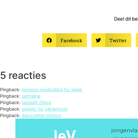
Deel dit be
Facebook
Twitter
5 reacties
Pingback:
remeron medication for sleep
Pingback:
sertraline
Pingback:
tadalafil 20mg
Pingback:
generic for vibramycin
Pingback:
dapoxetine mexico
JeV
jongenvl