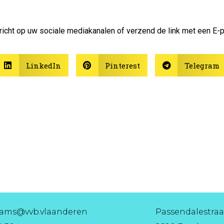
richt op uw sociale mediakanalen of verzend de link met een E-p
LinkedIn
Pinterest
Telegram
aams@vvb.vlaanderen
Passendalestraat