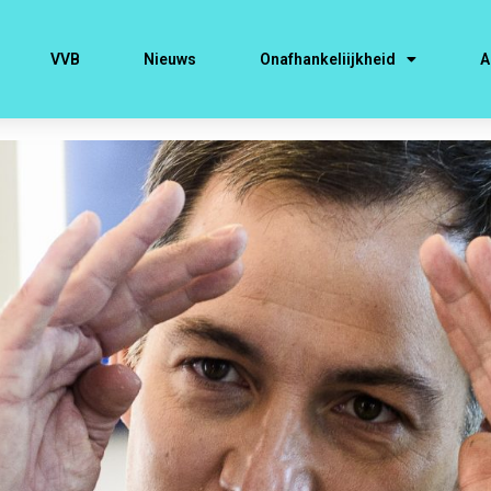
VVB
Nieuws
Onafhankeliijkheid
A